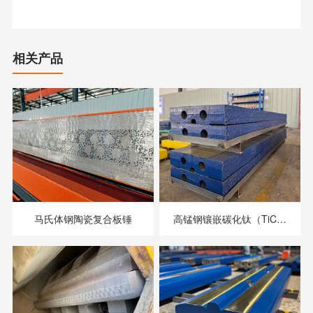
相关产品
马氏体钢陶瓷复合板锤
高锰钢镶嵌碳化钛（TiC）
板锤