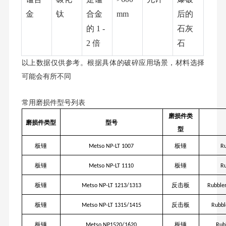
金
钛
合金
mm
后的
的
1 -
石灰
2 倍
石
以上数据仅供参考。根据具体的破碎应用场景，材料选择
可能会有所不同
常用磨损件型号列表
磨损件类
磨损件类型
型号
型
板锤
板锤
Metso NP-LT 1007
R
板锤
板锤
Metso NP-LT 1110
R
板锤
反击板
Metso NP-LT 1213/1313
Rubble
板锤
反击板
Metso NP-LT 1315/1415
Rubbl
板锤
板锤
Metso NP1520/1620
Rub