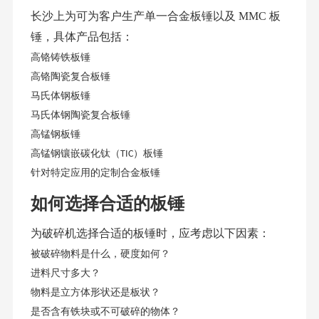
长沙上为可为客户生产单一合金
板锤
以及
MMC
板
锤
，具体产品包括：
高铬铸铁
板锤
高铬陶瓷复合
板锤
马氏体
钢
板锤
马氏体
钢陶瓷复合
板锤
高锰钢
板锤
高锰钢镶嵌碳化钛（
）
板锤
TIC
针对特定应用的定制合金
板锤
如何选择合适的
板锤
为破碎机选择合适的
板锤
时，应考虑以下因素：
被破碎物料是什么，硬度如何？
进料尺寸多大？
物料是立方体形状还是板状？
是否含有铁块或不可破碎的物体？