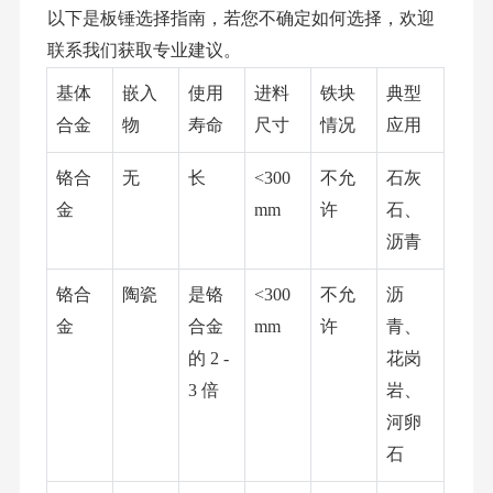
以下是
板锤
选择指南，若您不确定如何选择，欢迎
联系我们获取专业建议。
基体
嵌入
使用
进料
铁块
典型
合金
物
寿命
尺寸
情况
应用
铬合
无
长
<300
不允
石灰
金
mm
许
石、
沥青
铬合
陶瓷
是铬
<300
不允
沥
金
合金
mm
许
青、
的
2 -
花岗
3 倍
岩、
河卵
石