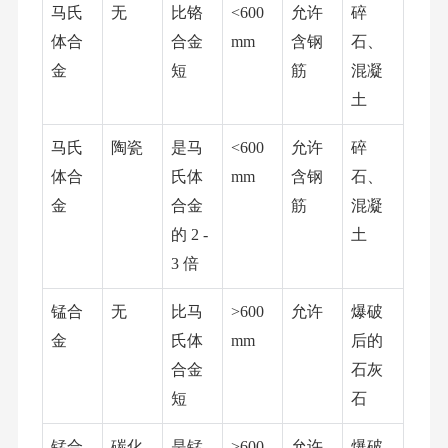
马氏
无
比铬
<600
允许
碎
体合
合金
mm
含钢
石、
金
短
筋
混凝
土
马氏
陶瓷
是马
<600
允许
碎
体合
氏体
mm
含钢
石、
金
合金
筋
混凝
的
2 -
土
3 倍
锰合
无
比马
>600
允许
爆破
金
氏体
mm
后的
合金
石灰
短
石
锰合
碳化
是锰
>600
允许
爆破